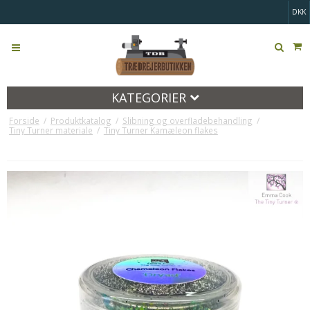
DKK
KATEGORIER
Forside
/
Produktkatalog
/
Slibning og overfladebehandling
/
Tiny Turner materiale
/
Tiny Turner Kamæleon flakes