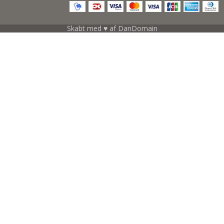
Skabt med ♥ af DanDomain