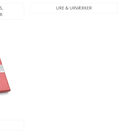
S,
URE & URVÆRKER
R