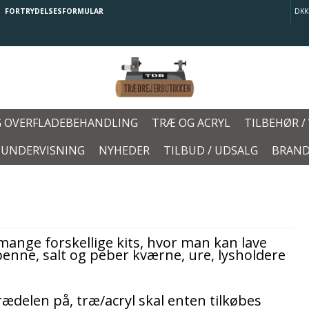
FORTRYDELSESFORMULAR
DKK
G OVERFLADEBEHANDLING
TRÆ OG ACRYL
TILBEHØR /
/ UNDERVISNING
NYHEDER
TILBUD / UDSALG
BRAND
ange forskellige kits, hvor man kan lave
penne, salt og peber kværne, ure, lysholdere
trædelen på, træ/acryl skal enten tilkøbes