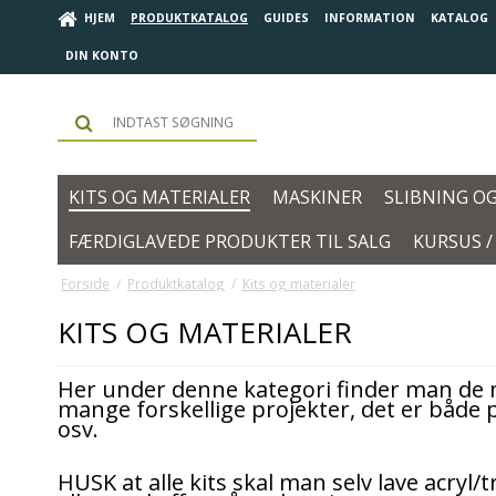
HJEM
PRODUKTKATALOG
GUIDES
INFORMATION
KATALOG
DIN KONTO
KITS OG MATERIALER
MASKINER
SLIBNING O
FÆRDIGLAVEDE PRODUKTER TIL SALG
KURSUS 
Forside
/
Produktkatalog
/
Kits og materialer
KITS OG MATERIALER
Her under denne kategori finder man de m
mange forskellige projekter, det er både 
osv.
HUSK at alle kits skal man selv lave acryl/