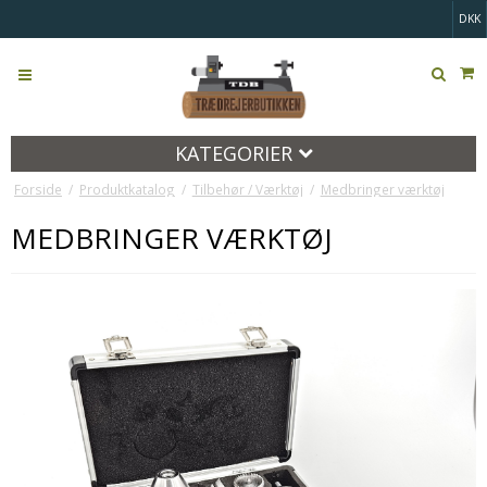
DKK
KATEGORIER
Forside
/
Produktkatalog
/
Tilbehør / Værktøj
/
Medbringer værktøj
MEDBRINGER VÆRKTØJ