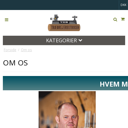
DKK
KATEGORIER
Forside
/
Om os
OM OS
HVEM M