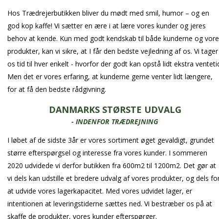
Hos Trædrejerbutikken bliver du mødt med smil, humor – og en
god kop kaffe! Vi sætter en ære i at lære vores kunder og jeres
behov at kende. Kun med godt kendskab til både kunderne og vor
produkter, kan vi sikre, at I får den bedste vejledning af os. Vi tager
os tid til hver enkelt - hvorfor der godt kan opstå lidt ekstra venteti
Men det er vores erfaring, at kunderne gerne venter lidt længere,
for at få den bedste rådgivning.
DANMARKS STØRSTE UDVALG
- INDENFOR TRÆDREJNING
I løbet af de sidste 3år er vores sortiment øget gevaldigt, grundet
større efterspørgsel og interesse fra vores kunder. I sommeren
2020 udvidede vi derfor butikken fra 600m2 til 1200m2. Det gør at
vi dels kan udstille et bredere udvalg af vores produkter, og dels fo
at udvide vores lagerkapacitet. Med vores udvidet lager, er
intentionen at leveringstiderne sættes ned. Vi bestræber os på at
skaffe de produkter, vores kunder efterspørger.