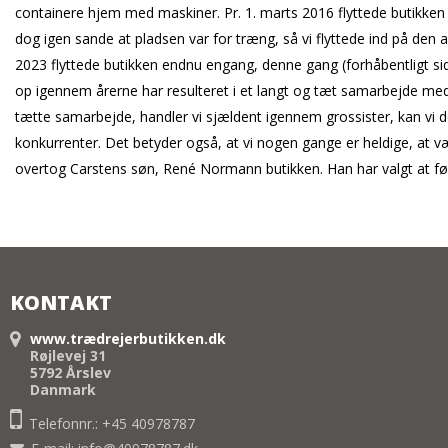
containere hjem med maskiner. Pr. 1. marts 2016 flyttede butikken ud
dog igen sande at pladsen var for træng, så vi flyttede ind på den
2023 flyttede butikken endnu engang, denne gang (forhåbentligt sids
op igennem årerne har resulteret i et langt og tæt samarbejde med 
tætte samarbejde, handler vi sjældent igennem grossister, kan vi d
konkurrenter. Det betyder også, at vi nogen gange er heldige, at v
overtog Carstens søn, René Normann butikken. Han har valgt at før
KONTAKT
www.trædrejerbutikken.dk
Røjlevej 31
5792 Årslev
Danmark
Telefonnr.: +45 40978787