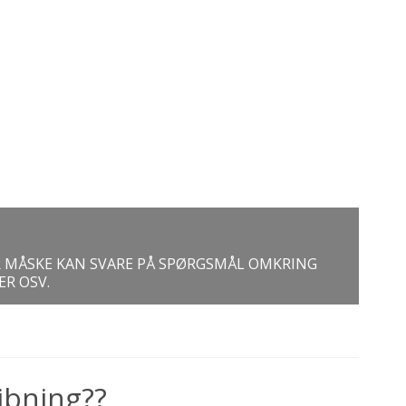
R MÅSKE KAN SVARE PÅ SPØRGSMÅL OMKRING
R OSV.
libning??