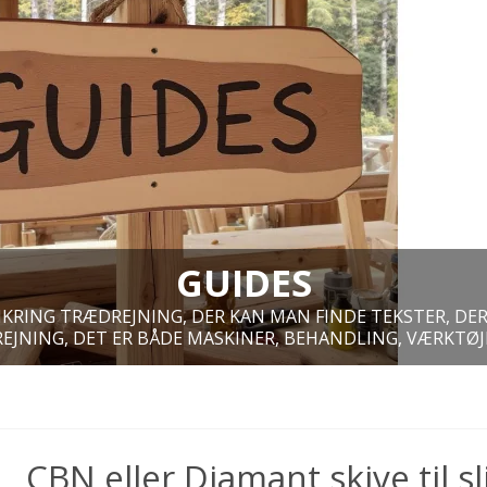
GUIDES
MKRING TRÆDREJNING, DER KAN MAN FINDE TEKSTER, DE
EJNING, DET ER BÅDE MASKINER, BEHANDLING, VÆRKTØJE
CBN eller Diamant skive til s