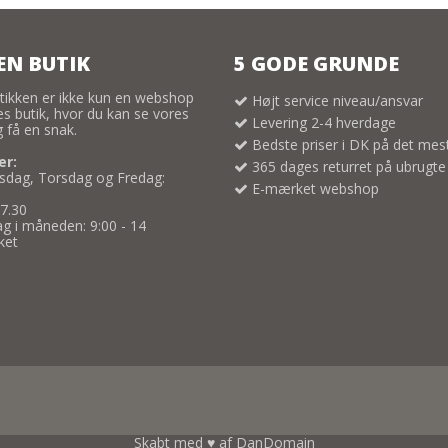
EN BUTIK
5 GODE GRUNDE
tikken er ikke kun en webshop
Højt service niveau/ansvar
res butik, hvor du kan se vores
Levering 2-4 hverdage
 få en snak.
Bedste priser i DK på det mes
er:
365 dages returret på ubrugte
dag, Torsdag og Fredag:
E-mærket webshop
17.30
g i måneden: 9:00 - 14
ket
Skabt med ♥ af DanDomain