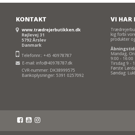
KONTAKT
VI HAR 
Trædrejerbu
www.trædrejerbutikken.dk
kig forbi vo
Røjlevej 31
produkter og
5792 Årslev
Danmark
Åbningstid
Mandag, Ons
Telefonnr.: +45 40978787
9:00 - 16:00
E-mail
:
info@40978787.dk
Tirsdag 9 - 
Første Lørda
CVR-nummer: DK38999575
Søndag: Luk
Bankoplysninger: 5391 0257092