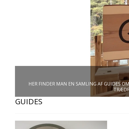
HER FINDER MAN EN SAMLING AF GUIDES O
TRÆDR
GUIDES