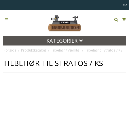
DKK
KATEGORIER
Forside
/
Produktkatalog
/
Tilbehør / Værktøj
/
Tilbehør til Stratos / KS
TILBEHØR TIL STRATOS / KS