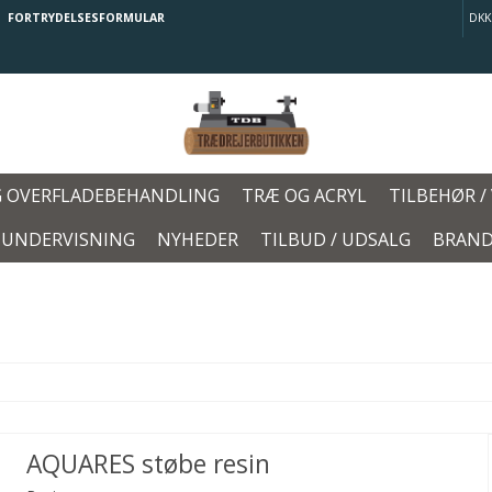
FORTRYDELSESFORMULAR
DKK
G OVERFLADEBEHANDLING
TRÆ OG ACRYL
TILBEHØR /
/ UNDERVISNING
NYHEDER
TILBUD / UDSALG
BRAND
AQUARES støbe resin