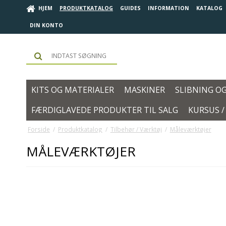
HJEM
PRODUKTKATALOG
GUIDES
INFORMATION
KATALOG
DIN KONTO
KITS OG MATERIALER
MASKINER
SLIBNING O
FÆRDIGLAVEDE PRODUKTER TIL SALG
KURSUS 
Forside
/
Produktkatalog
/
Tilbehør / Værktøj
/
Måleværktøjer
MÅLEVÆRKTØJER