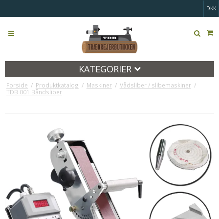
DKK
KATEGORIER
Forside
/
Produktkatalog
/
Maskiner
/
Vådsliber / slibemaskiner
/
TDB 001 Båndsliber