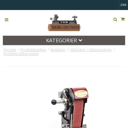
DKK
KATEGORIER
Forside
/
Produktkatalog
/
Maskiner
/
Vådsliber / slibemaskiner
/
ProEdge Slibesystem