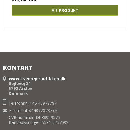
VIS PRODUKT
KONTAKT
www.trædrejerbutikken.dk
Røjlevej 31
5792 Årslev
Danmark
Telefonnr.: +45 40978787
E-mail
:
info@40978787.dk
CVR-nummer: DK38999575
Bankoplysninger: 5391 0257092