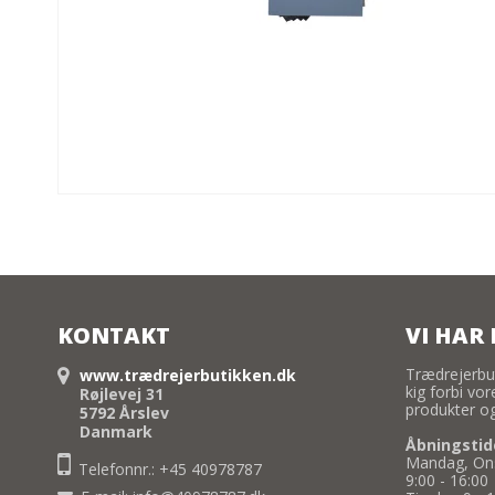
KONTAKT
VI HAR 
Trædrejerbu
www.trædrejerbutikken.dk
kig forbi vo
Røjlevej 31
produkter og
5792 Årslev
Danmark
Åbningstid
Mandag, Ons
Telefonnr.: +45 40978787
9:00 - 16:00