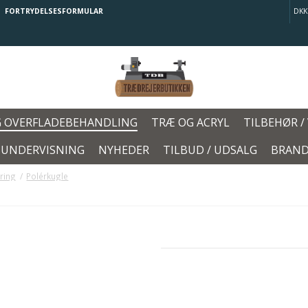
FORTRYDELSESFORMULAR
DKK
G OVERFLADEBEHANDLING
TRÆ OG ACRYL
TILBEHØR /
/ UNDERVISNING
NYHEDER
TILBUD / UDSALG
BRAND
ring
/
Polérkugle