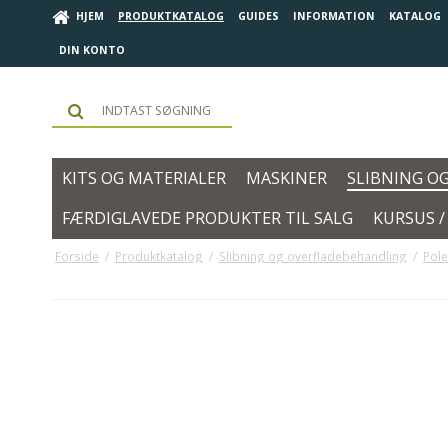
HJEM
PRODUKTKATALOG
GUIDES
INFORMATION
KATALOG
DIN KONTO
KITS OG MATERIALER
MASKINER
SLIBNING O
FÆRDIGLAVEDE PRODUKTER TIL SALG
KURSUS 
Forside
/
Produktkatalog
/
Slibning og overfladebehandling
/
Pole