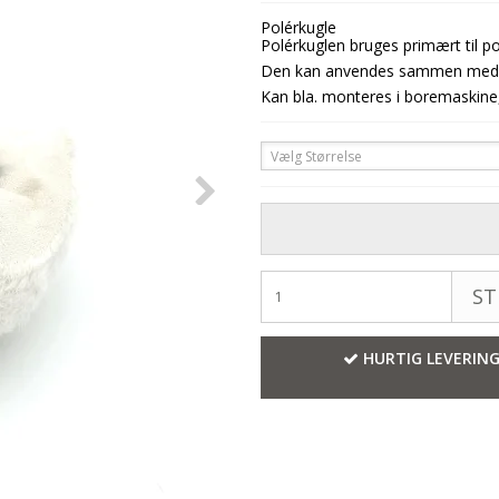
Polérkugle
Polérkuglen bruges primært til po
Den kan anvendes sammen med f.ek
Kan bla. monteres i boremaskine
Vælg Størrelse
ST
HURTIG LEVERIN