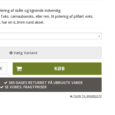
lering af skåle og lignende indvendig.
s. carnaubavoks, eller ren, til polering af påført voks.
, har en 6,3mm rund aksel.
Vælg Variant
K
KØB
G
365 DAGES RETURRET PÅ UBRUGTE VARER
SE VORES:
FRAGTPRISER
TILFØJ TIL ØNSKELISTE