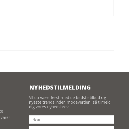
NYHEDSTILMELDING
Vil du være først med de bedste tilbud og
nyeste trends inden modeverden, så tilmeld
dig vores nyhedsbrev.
te
 varer