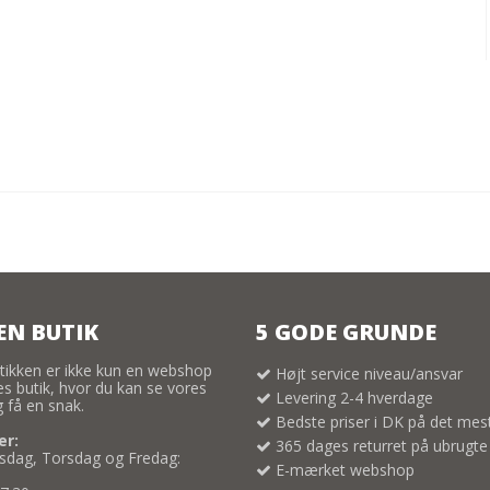
EN BUTIK
5 GODE GRUNDE
tikken er ikke kun en webshop
Højt service niveau/ansvar
res butik, hvor du kan se vores
Levering 2-4 hverdage
 få en snak.
Bedste priser i DK på det mes
er:
365 dages returret på ubrugte
dag, Torsdag og Fredag:
E-mærket webshop