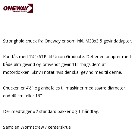
Stronghold chuck fra Oneway er som inkl. M33x3,5 gevindadapter.
Kan fås med 1½"x6TPI til Union Graduate. Det er en adapter med
både alm gevind og omvendt gevind til "bagsiden" af
motordokken. Skriv i notat hvis der skal gevind med til denne.
Chucken er 4½" og anbefales til maskiner med større diameter
end 40 cm, eller 16".
Der medfølger #2 standard bakker og T-håndtag.
Samt en Wormscrew / centerskrue