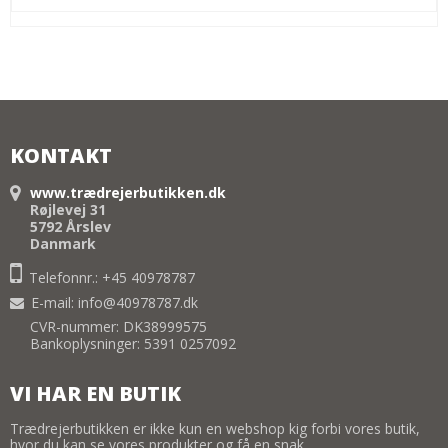
KONTAKT
www.trædrejerbutikken.dk
Røjlevej 31
5792 Årslev
Danmark
Telefonnr.: +45 40978787
E-mail
:
info@40978787.dk
CVR-nummer: DK38999575
Bankoplysninger: 5391 0257092
VI HAR EN BUTIK
Trædrejerbutikken er ikke kun en webshop kig forbi vores butik,
hvor du kan se vores produkter og få en snak.