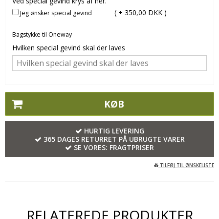
Ved special gevind krys af her.
(
+
350,00 DKK )
Jeg ønsker special gevind
Bagstykke til Oneway
Hvilken special gevind skal der laves
KØB
HURTIG LEVERING
365 DAGES RETURRET PÅ UBRUGTE VARER
SE VORES:
FRAGTPRISER
TILFØJ TIL ØNSKELISTE
RELATEREDE PRODUKTER