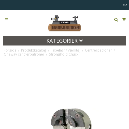
DKK
KATEGORIER
Forside
/
Produktkatalog
/
Tilbehør / Værktøj
/
Centrerpatroner
/
Oneway centrerpatroner
/
Stronghold Chuck