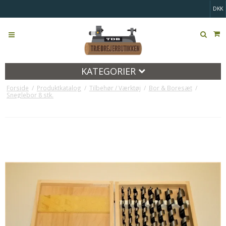
DKK
KATEGORIER
Forside
/
Produktkatalog
/
Tilbehør / Værktøj
/
Bor & Boresæt
/
Sneglebor 8 stk.