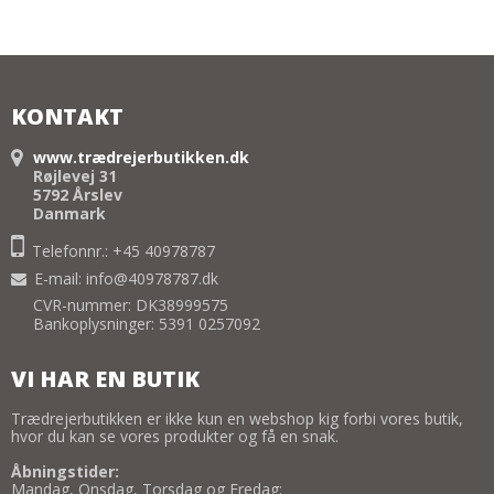
KONTAKT
www.trædrejerbutikken.dk
Røjlevej 31
5792 Årslev
Danmark
Telefonnr.: +45 40978787
E-mail
:
info@40978787.dk
CVR-nummer: DK38999575
Bankoplysninger: 5391 0257092
VI HAR EN BUTIK
Trædrejerbutikken er ikke kun en webshop kig forbi vores butik,
hvor du kan se vores produkter og få en snak.
Åbningstider:
Mandag, Onsdag, Torsdag og Fredag: