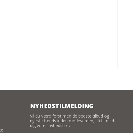
NYHEDSTILMELDING
Vil du være først med de bedste tilbud og
nyeste trends inden modeverden, så tilmeld
dig vores nyhedsbrev.
te