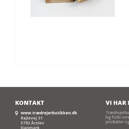
KONTAKT
VI HAR 
Trædrejerbu
www.trædrejerbutikken.dk
kig forbi vo
Røjlevej 31
produkter og
5792 Årslev
Danmark