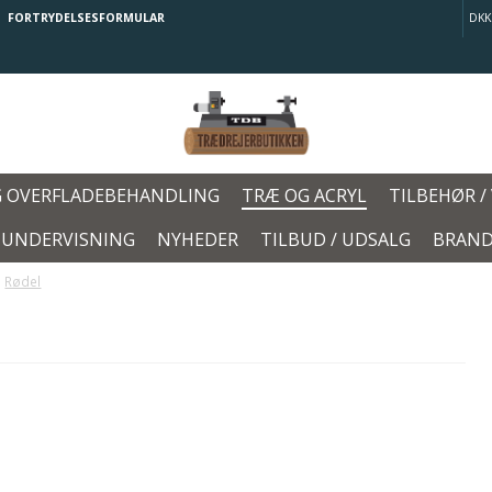
FORTRYDELSESFORMULAR
DKK
G OVERFLADEBEHANDLING
TRÆ OG ACRYL
TILBEHØR /
/ UNDERVISNING
NYHEDER
TILBUD / UDSALG
BRAND
Rødel