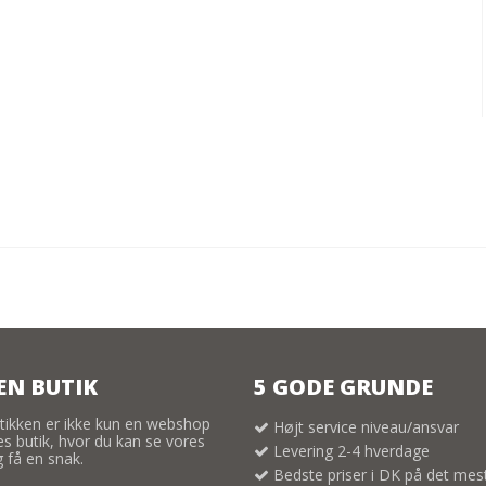
EN BUTIK
5 GODE GRUNDE
tikken er ikke kun en webshop
Højt service niveau/ansvar
res butik, hvor du kan se vores
Levering 2-4 hverdage
 få en snak.
Bedste priser i DK på det mes