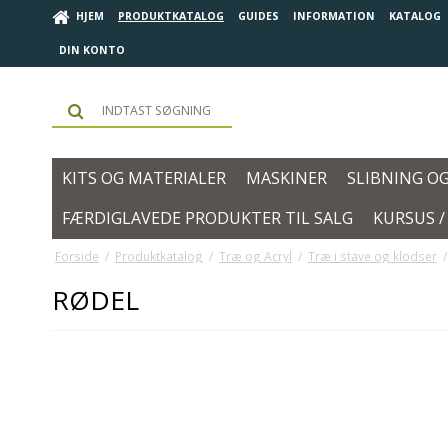
HJEM
PRODUKTKATALOG
GUIDES
INFORMATION
KATALOG
DIN KONTO
KITS OG MATERIALER
MASKINER
SLIBNING O
FÆRDIGLAVEDE PRODUKTER TIL SALG
KURSUS 
Forside
/
Produktkatalog
/
Træ og Acryl
/
Træ i stave og klodser
/
RØDEL