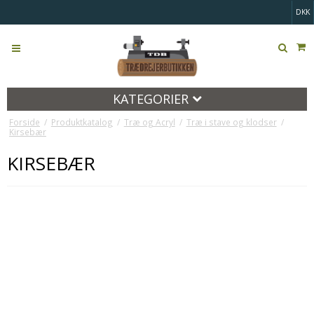
DKK
KATEGORIER
Forside
/
Produktkatalog
/
Træ og Acryl
/
Træ i stave og klodser
/
Kirsebær
KIRSEBÆR