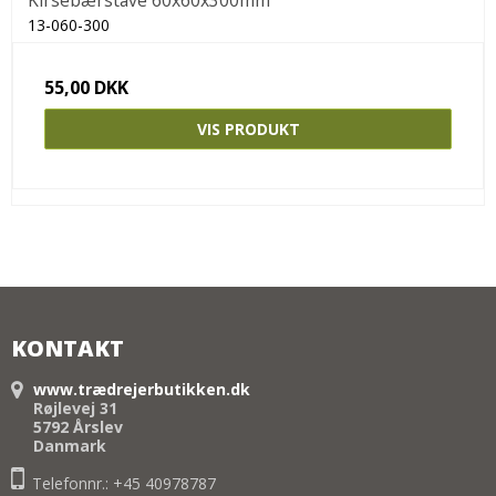
Kirsebærstave 60x60x300mm
13-060-300
55,00 DKK
VIS PRODUKT
KONTAKT
www.trædrejerbutikken.dk
Røjlevej 31
5792 Årslev
Danmark
Telefonnr.: +45 40978787