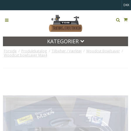
DKK
KATEGORIER
Forside
/
Produktkatalog
/
Tilbehør / Værktøj
/
Woodcut Bowlsaver
/
Woodcut bowlsaver Max4