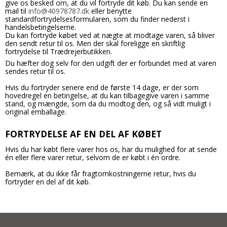
give os besked om, at du vil fortryde dit køb. Du kan sende en
mail til
info@40978787.dk
eller benytte
standardfortrydelsesformularen, som du finder nederst i
handelsbetingelserne.
Du kan fortryde købet ved at nægte at modtage varen, så bliver
den sendt retur til os. Men der skal foreligge en skriftlig
fortrydelse til Trædrejerbutikken.
Du hæfter dog selv for den udgift der er forbundet med at varen
sendes retur til os.
Hvis du fortryder senere end de første 14 dage, er der som
hovedregel en betingelse, at du kan tilbagegive varen i samme
stand, og mængde, som da du modtog den, og så vidt muligt i
original emballage.
FORTRYDELSE AF EN DEL AF KØBET
Hvis du har købt flere varer hos os, har du mulighed for at sende
én eller flere varer retur, selvom de er købt i én ordre.
Bemærk, at du ikke får fragtomkostningerne retur, hvis du
fortryder en del af dit køb.